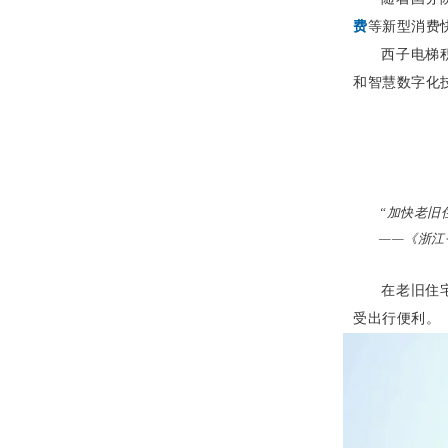
费
等新型消费
西子电梯
和智慧数字化
“加快老旧
——《浙江
在老旧住
受出行便利。